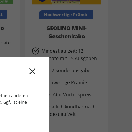
tt
Hochwertige Prämie
bo
GEOLINO MINI-
Geschenkabo
onate
Mindestlaufzeit: 12
Monate mit 15 Ausgaben
Inkl. 2 Sonderausgaben
tt:
Hochwertige Prämie
Zum Abo-Vorteilspreis
 einen anderen
nur
 Ggf. ist eine
Monatlich kündbar nach
Mindestlaufzeit