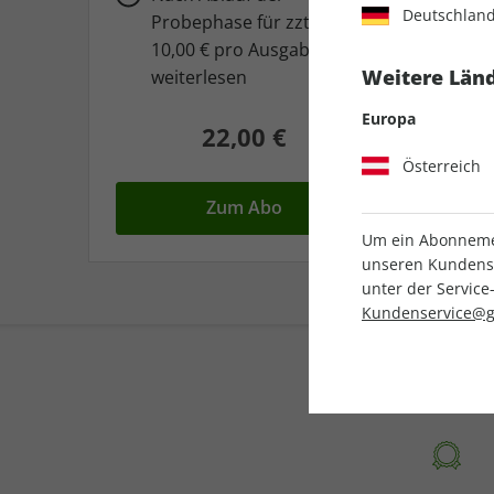
Deutschlan
Probephase für zzt. nur
10,00 € pro Ausgabe
Weitere Länd
weiterlesen
Europa
22,00 €
Österreich
Zum Abo
Um ein Abonnemen
unseren Kundenser
unter der Servi
Kundenservice@g