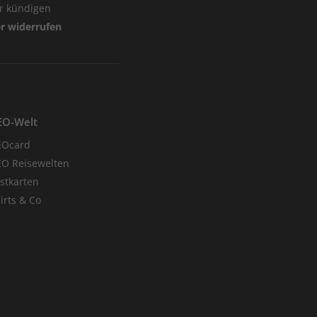
er kündigen
er widerrufen
EO-Welt
EOcard
O Reisewelten
stkarten
irts & Co