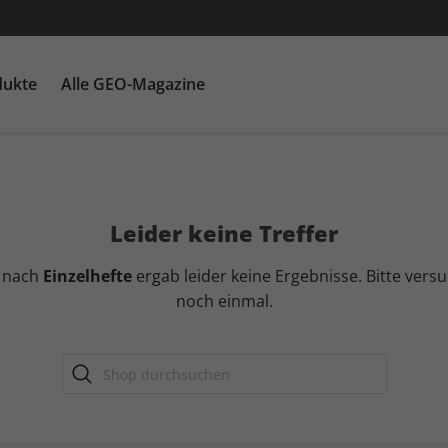
dukte
Alle GEO-Magazine
GEO EPOCHE mit DVD
Themenpakete
Für Kinder
GEO EPOCHE plus
Heftschuber
G
Ka
Leider keine Treffer
e nach
Einzelhefte
ergab leider keine Ergebnisse. Bitte versu
noch einmal.