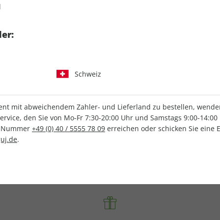
d
er:
31,50 €
12,00 €
Schweiz
Zum Abo
Zum Abo
t mit abweichendem Zahler- und Lieferland zu bestellen, wenden 
vice, den Sie von Mo-Fr 7:30-20:00 Uhr und Samstags 9:00-14:00 
ce-Nummer
+49 (0) 40 / 5555 78 09
erreichen oder schicken Sie eine 
uj.de
.
IHRE ABO-VORTEILE