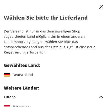
0
Warenkorb
Shop durchsuchen
MENÜ
Wählen Sie bitte Ihr Lieferland
Startseite
Einzelhefte
Sonderausgaben
Der Versand ist nur in das dem jeweiligen Shop
Sonderausgaben
zugeordneten Land möglich. Um in einen anderen
Ländershop zu gelangen, wählen Sie bitte das
entsprechende Land aus der Liste aus. Ggf. ist eine neue
32 Artikel
Registrierung erforderlich.
Filter
Gewähltes Land:
Deutschland
LESEPROBE
LESEPROBE
Weitere Länder:
Europa