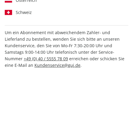
Österreich
Schweiz
Um ein Abonnement mit abweichendem Zahler- und
Kennenlern-Rabatt
Ideal zum Kennenlernen
Lieferland zu bestellen, wenden Sie sich bitte an unseren
Kundenservice, den Sie von Mo-Fr 7:30-20:00 Uhr und
GEO-Probeabo
Samstags 9:00-14:00 Uhr telefonisch unter der Service-
Nummer
+49 (0) 40 / 5555 78 09
erreichen oder schicken Sie
Erscheinungsweise
monatlich
eine E-Mail an
Kundenservice@guj.de
.
Mindestlaufzeit
3 Ausgaben
Heftpreis im Abo
7,33 €
Kündigungsfrist
Ein Monat, erstmals zum Ablauf der
Mindestlaufzeit
Weitere Details
Lieferbeginn