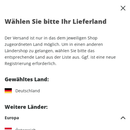
0
Warenkorb
Shop durchsuchen
MENÜ
Wählen Sie bitte Ihr Lieferland
Startseite
Abo
GEO-Wunschabo
GEO-Probeabo
Der Versand ist nur in das dem jeweiligen Shop
LESEPROBE
zugeordneten Land möglich. Um in einen anderen
Ländershop zu gelangen, wählen Sie bitte das
entsprechende Land aus der Liste aus. Ggf. ist eine neue
Registrierung erforderlich.
Gewähltes Land:
Deutschland
Weitere Länder:
Europa