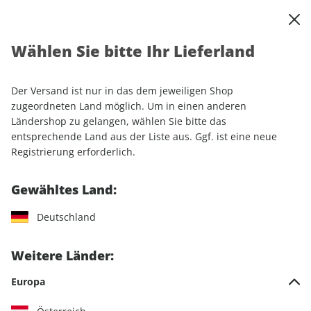
0
Warenkorb
Shop durchsuchen
MENÜ
Wählen Sie bitte Ihr Lieferland
Startseite
Abo
GEO
GEO 12 Ausgaben
Der Versand ist nur in das dem jeweiligen Shop
LESEPROBE
zugeordneten Land möglich. Um in einen anderen
Ländershop zu gelangen, wählen Sie bitte das
entsprechende Land aus der Liste aus. Ggf. ist eine neue
Registrierung erforderlich.
Gewähltes Land:
Deutschland
Weitere Länder:
Europa