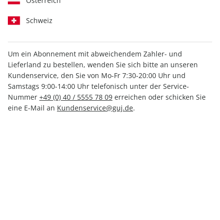
Österreich
Schweiz
Um ein Abonnement mit abweichendem Zahler- und
GEO 12 Ausgaben
Lieferland zu bestellen, wenden Sie sich bitte an unseren
Kundenservice, den Sie von Mo-Fr 7:30-20:00 Uhr und
Samstags 9:00-14:00 Uhr telefonisch unter der Service-
Erscheinungsweise
monatlich
Nummer
+49 (0) 40 / 5555 78 09
erreichen oder schicken Sie
Mindestlaufzeit
12 Ausgaben
eine E-Mail an
Kundenservice@guj.de
.
Heftpreis im Abo
10,00 €
Kündigungsfrist
Ein Monat, erstmals zum Ablauf der
Mindestlaufzeit
Weitere Details
Lieferbeginn