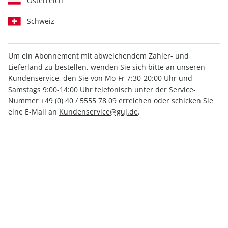
Österreich
Schweiz
Um ein Abonnement mit abweichendem Zahler- und
Lieferland zu bestellen, wenden Sie sich bitte an unseren
Kundenservice, den Sie von Mo-Fr 7:30-20:00 Uhr und
GEOLINO FERIENHEFT 01/2026
Samstags 9:00-14:00 Uhr telefonisch unter der Service-
Nummer
+49 (0) 40 / 5555 78 09
erreichen oder schicken Sie
Verfügbar - Nur solange der Vorrat reicht
eine E-Mail an
Kundenservice@guj.de
.
Anzahl
7,90 €
inkl. MwSt., zzgl.
Versand
In den Warenkorb