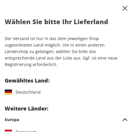
0
Warenkorb
Shop durchsuchen
MENÜ
Wählen Sie bitte Ihr Lieferland
Startseite
Einzelhefte
Sonderausgaben
GEOLINO FERIENHEFT 01/2026
Der Versand ist nur in das dem jeweiligen Shop
zugeordneten Land möglich. Um in einen anderen
LESEPROBE
Ländershop zu gelangen, wählen Sie bitte das
entsprechende Land aus der Liste aus. Ggf. ist eine neue
Registrierung erforderlich.
Gewähltes Land:
Deutschland
Weitere Länder:
Europa