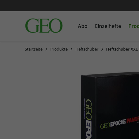
Abo
Einzelhefte
Pro
Startseite
Produkte
Heftschuber
Heftschuber XX
GEO
Einzelausgaben
Bücher
GEO EPOCHE
Sonderausgaben
CDs
GEOLINO MINI
MEIN ERSTES GEOLINO