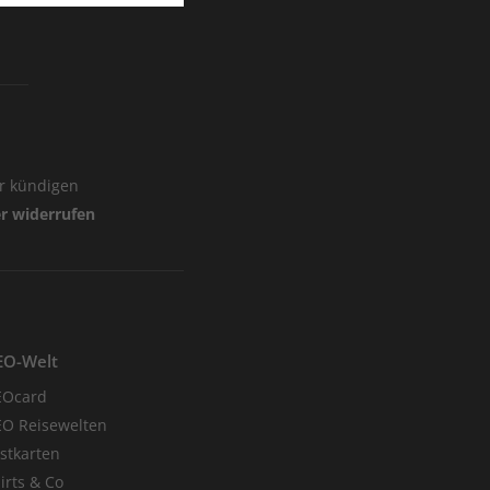
er kündigen
er widerrufen
EO-Welt
EOcard
O Reisewelten
stkarten
irts & Co