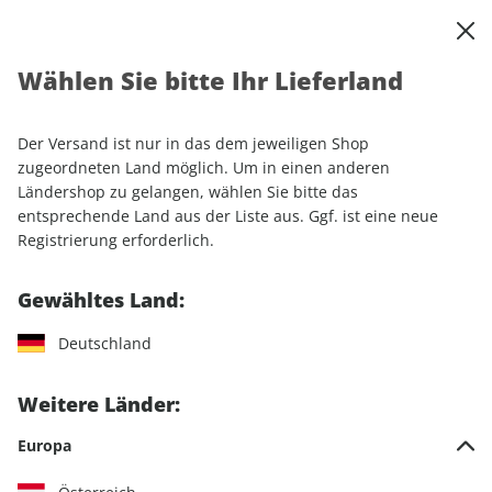
0
Warenkorb
Shop durchsuchen
MENÜ
Wählen Sie bitte Ihr Lieferland
Startseite
Rechtliches
Der Versand ist nur in das dem jeweiligen Shop
Allgemeine
zugeordneten Land möglich. Um in einen anderen
Ländershop zu gelangen, wählen Sie bitte das
Geschäftsbedingungen (AGB)
entsprechende Land aus der Liste aus. Ggf. ist eine neue
Registrierung erforderlich.
Lesen Sie hier unsere früheren Allgemeinen
Gewähltes Land:
Geschäftsbedingungen:
Frühere AGB - gültig bis
einschließlich 19.05.2026.
Deutschland
Weitere Länder:
Für die Bestellung der GEO Extra Sonderausgabe "40 Jahre"
sowie der Sondereditionen "Uwe George", "Peter Ginter"
Europa
und "Steve McCurry" gelten abweichend allein die
hier
verlinkten AGB's