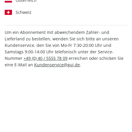
Österreich
Bei Bestellung von Waren (z.B. Zeitschriften/Zeitungen,
Schweiz
Merchandising-Artikel) oder digitalen Angeboten (z.B. ePaper,
Downloads, Online-Zugang zu "PLUS"-Services oder zu "PUR"-
Versionen von redaktionellen Online-Angeboten), gelten
Um ein Abonnement mit abweichendem Zahler- und
allein die nachfolgenden AGB in der bei Abgabe der
Lieferland zu bestellen, wenden Sie sich bitte an unseren
Bestellung gültigen Fassung.
Kundenservice, den Sie von Mo-Fr 7:30-20:00 Uhr und
Samstags 9:00-14:00 Uhr telefonisch unter der Service-
Nummer
+49 (0) 40 / 5555 78 09
erreichen oder schicken Sie
1. Vertragspartner, Kundenservice
eine E-Mail an
Kundenservice@guj.de
.
Vertragspartner aller Bestellungen bei der "G+J
Verlagsgruppe" ist grundsätzlich die Gruner + Jahr
Deutschland GmbH, es sei denn, es gilt eine der unten
genannten Ausnahmen für Bestellungen mit bestimmten
Titeln/Logos (nachfolgend jeweils kurz "Verkäufer"
genannt).
Abweichend hiervon ist Verkäufer bei einer Bestellung von
Abonnements sog. PUR-Versionen von redaktionellen Online-