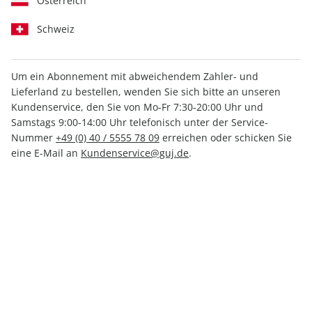
Österreich
Schweiz
Um ein Abonnement mit abweichendem Zahler- und
Lieferland zu bestellen, wenden Sie sich bitte an unseren
Hochwertige Prämie
Kundenservice, den Sie von Mo-Fr 7:30-20:00 Uhr und
GEOLINO-Jahresabo
Samstags 9:00-14:00 Uhr telefonisch unter der Service-
Nummer
+49 (0) 40 / 5555 78 09
erreichen oder schicken Sie
eine E-Mail an
Kundenservice@guj.de
.
Erscheinungsweise
monatlich
Mindestlaufzeit
15 Ausgaben
Heftpreis im Abo
5,50 €
Kündigungsfrist
Ein Monat, erstmals zum Ablauf der
Mindestlaufzeit
Weitere Details
Lieferbeginn