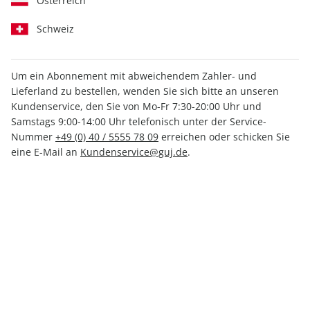
Österreich
Schweiz
Um ein Abonnement mit abweichendem Zahler- und
GEO EPOCHE 134/2025
Lieferland zu bestellen, wenden Sie sich bitte an unseren
Kundenservice, den Sie von Mo-Fr 7:30-20:00 Uhr und
Samstags 9:00-14:00 Uhr telefonisch unter der Service-
Verfügbar - Nur solange der Vorrat reicht
Nummer
+49 (0) 40 / 5555 78 09
erreichen oder schicken Sie
eine E-Mail an
Kundenservice@guj.de
.
Anzahl
Abo-Spezialpreis:
11,20 €
14,00 €
inkl. MwSt., zzgl.
Versand
In den Warenkorb