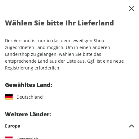
0
Warenkorb
Shop durchsuchen
MENÜ
Wählen Sie bitte Ihr Lieferland
Startseite
Einzelhefte
Der Versand ist nur in das dem jeweiligen Shop
Einzelhefte
zugeordneten Land möglich. Um in einen anderen
Ländershop zu gelangen, wählen Sie bitte das
entsprechende Land aus der Liste aus. Ggf. ist eine neue
3 Artikel
Registrierung erforderlich.
Filter
Gewähltes Land:
Marke:
GEO CHRONIK
Deutschland
LESEPROBE
LESEPROBE
Weitere Länder:
Europa