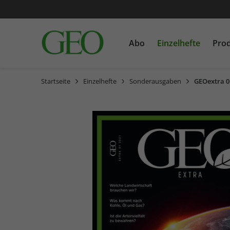
Abo
Einzelhefte
Pro
Startseite
Einzelhefte
Sonderausgaben
GEOextra 0
GEO
Einzelausgaben
Bücher
GEO EPOCHE
Sonderausgaben
CDs
GEOLINO MINI
MEIN ERSTES GEOLINO