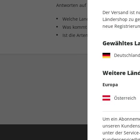
Antworten auf die großen Fragen der Na
Der Versand ist 
Welche Landwirschaft brauchen wir?
Ländershop zu gel
neue Registrierun
Was kommt nach Kohle, Öl und Gas?
Ist die Artenvielfalt zu bewahren?
Gewähltes L
Deutschlan
Weitere Länd
Europa
Österreich
Direkt vom Ver
Um ein Abonnemen
unseren Kundenser
unter der Servi
Kundenservice@g