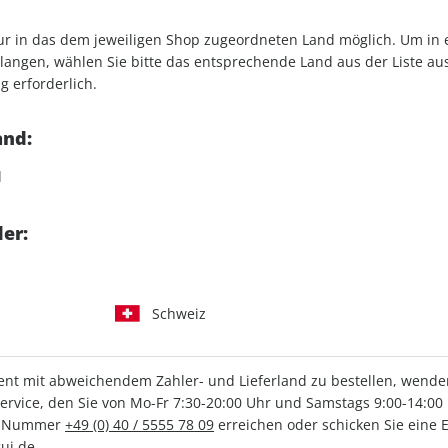
Verkauf durch
G+J Verlag
chhaltigkeit
nur in das dem jeweiligen Shop zugeordneten Land möglich. Um in
angen, wählen Sie bitte das entsprechende Land aus der Liste aus.
g erforderlich.
and:
d
IHRE ABO-VORTEILE
er:
Schweiz
lag
Tolle Prämien
G
t mit abweichendem Zahler- und Lieferland zu bestellen, wenden 
vice, den Sie von Mo-Fr 7:30-20:00 Uhr und Samstags 9:00-14:00 
ce-Nummer
+49 (0) 40 / 5555 78 09
erreichen oder schicken Sie eine 
uj.de
.