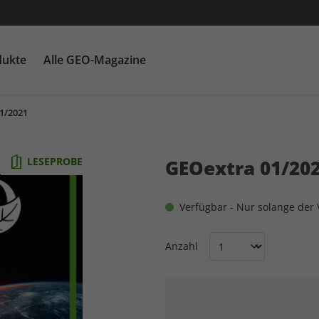
dukte
Alle GEO-Magazine
1/2021
GEO EPOCHE mit DVD
Themenpakete
Für Kinder
GEO EPOCHE plus
Heftschuber
G
Ka
LESEPROBE
GEOextra 01/20
Verfügbar - Nur solange der V
Anzahl