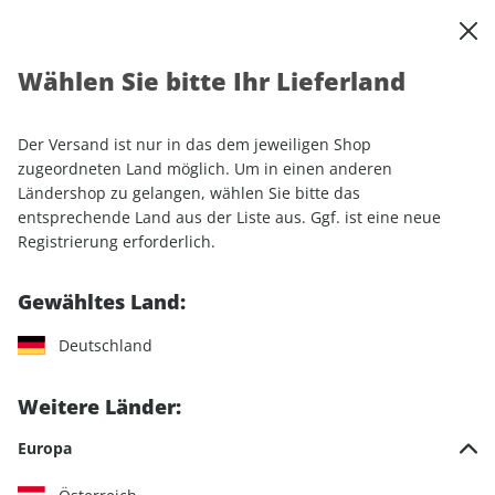
0
Warenkorb
Shop durchsuchen
MENÜ
Wählen Sie bitte Ihr Lieferland
Startseite
Einzelhefte
Sonderausgaben
GEO WISSEN Extra ePaper 01/2021
Der Versand ist nur in das dem jeweiligen Shop
zugeordneten Land möglich. Um in einen anderen
LESEPROBE
Ländershop zu gelangen, wählen Sie bitte das
entsprechende Land aus der Liste aus. Ggf. ist eine neue
Registrierung erforderlich.
Gewähltes Land:
Deutschland
Weitere Länder:
Europa