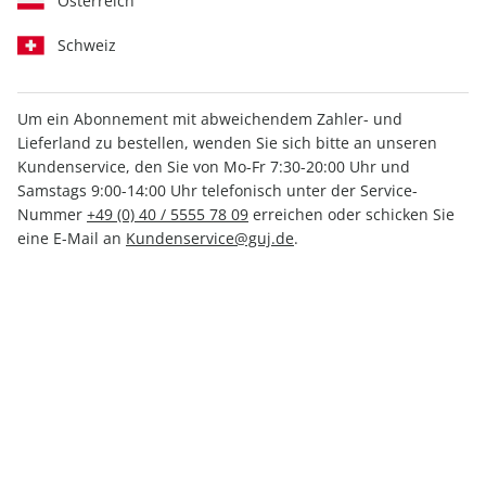
Österreich
Schweiz
Um ein Abonnement mit abweichendem Zahler- und
Lieferland zu bestellen, wenden Sie sich bitte an unseren
GEO WISSEN Extra ePaper
Kundenservice, den Sie von Mo-Fr 7:30-20:00 Uhr und
01/2021
Samstags 9:00-14:00 Uhr telefonisch unter der Service-
Nummer
+49 (0) 40 / 5555 78 09
erreichen oder schicken Sie
eine E-Mail an
Kundenservice@guj.de
.
Direkt verfügbar
9,99 €
inkl. MwSt.
Zur Kasse