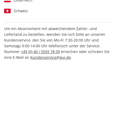
Österreich
Schweiz
Um ein Abonnement mit abweichendem Zahler- und
Lieferland zu bestellen, wenden Sie sich bitte an unseren
Kundenservice, den Sie von Mo-Fr 7:30-20:00 Uhr und
MEIN ERSTES GEOLINO
Samstags 9:00-14:00 Uhr telefonisch unter der Service-
SOMMERHEFT 01/2026
Nummer
+49 (0) 40 / 5555 78 09
erreichen oder schicken Sie
eine E-Mail an
Kundenservice@guj.de
.
Verfügbar - Nur solange der Vorrat reicht
Anzahl
4,90 €
inkl. MwSt., zzgl.
Versand