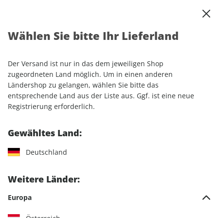
0
Warenkorb
Shop durchsuchen
MENÜ
Wählen Sie bitte Ihr Lieferland
Startseite
Einzelhefte
Einzelausgaben
MEIN ERSTES GEOLINO SOMMERHEFT 01/2026
Der Versand ist nur in das dem jeweiligen Shop
zugeordneten Land möglich. Um in einen anderen
LESEPROBE
Ländershop zu gelangen, wählen Sie bitte das
entsprechende Land aus der Liste aus. Ggf. ist eine neue
Registrierung erforderlich.
Gewähltes Land:
Deutschland
Weitere Länder:
Europa