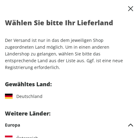
0
Warenkorb
Shop durchsuchen
MENÜ
Wählen Sie bitte Ihr Lieferland
Startseite
Einzelhefte
Einzelausgaben
GEOkompakt 65/2020
Der Versand ist nur in das dem jeweiligen Shop
zugeordneten Land möglich. Um in einen anderen
LESEPROBE
Ländershop zu gelangen, wählen Sie bitte das
entsprechende Land aus der Liste aus. Ggf. ist eine neue
Registrierung erforderlich.
Gewähltes Land:
Deutschland
Weitere Länder:
Europa