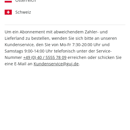
Österreich
Schweiz
Um ein Abonnement mit abweichendem Zahler- und
Lieferland zu bestellen, wenden Sie sich bitte an unseren
GEOkompakt 65/2020
Kundenservice, den Sie von Mo-Fr 7:30-20:00 Uhr und
Samstags 9:00-14:00 Uhr telefonisch unter der Service-
Nummer
+49 (0) 40 / 5555 78 09
erreichen oder schicken Sie
Verfügbar - Nur solange der Vorrat reicht
eine E-Mail an
Kundenservice@guj.de
.
Anzahl
11,00 €
inkl. MwSt., zzgl.
Versand
In den Warenkorb