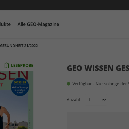
dukte
Alle GEO-Magazine
 GESUNDHEIT 21/2022
GEO EPOCHE mit DVD
Themenpakete
Für Kinder
GEO EPOCHE plus
Heftschuber
G
Ka
LESEPROBE
GEO WISSEN GES
Verfügbar - Nur solange der V
Anzahl