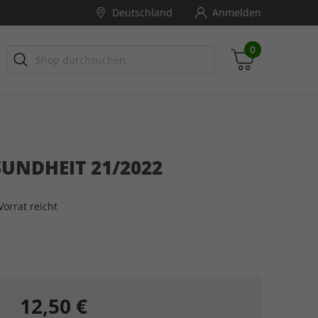
Deutschland
Anmelden
0
EOLINO
lender
GEOLINO EXTRA
Jubiläumsedition
Fotografie
UNDHEIT 21/2022
Zwischensumme
inkl. MwSt., ggf. zzgl. Versandkosten
orrat reicht
Zum Warenkorb
12,50 €