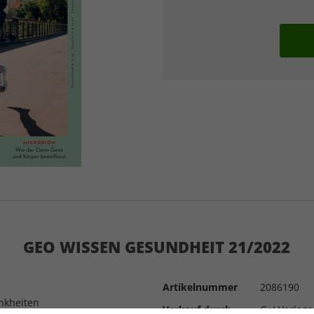
GEO WISSEN GESUNDHEIT 21/2022
Artikelnummer
2086190
ankheiten
Verkauf durch
G+J Verlag