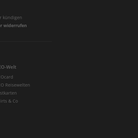
er kündigen
er widerrufen
EO-Welt
EOcard
O Reisewelten
stkarten
irts & Co