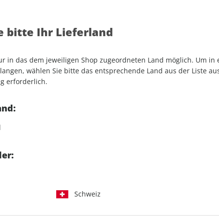
 bitte Ihr Lieferland
nur in das dem jeweiligen Shop zugeordneten Land möglich. Um in
angen, wählen Sie bitte das entsprechende Land aus der Liste aus.
g erforderlich.
and:
ußt
d
ter
er:
Schweiz
IHRE ABO-VORTEILE