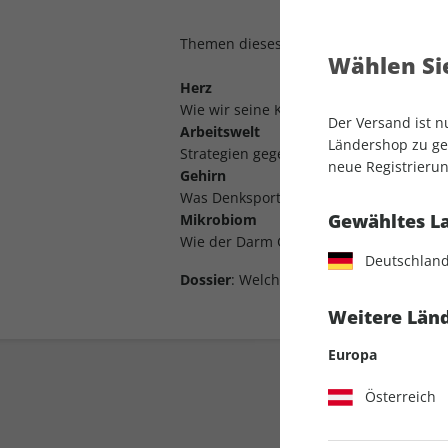
Themen dieses Heftes u.a.:
Wählen Sie
Herz
Wie wir seine Kraft bewahren
Der Versand ist 
Arbeitswelt
Ländershop zu gel
Strategien gegen den Burnout
neue Registrierun
Gehirn
Was Denksport wirklich bringt
Gewähltes L
Mikrobiom
Wie der Darm Geist und Körper beeinfl
Deutschlan
Dossier
: Welche Vorsorge in welchem Al
Weitere Länd
Europa
Österreich