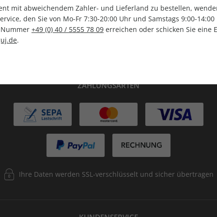
t mit abweichendem Zahler- und Lieferland zu bestellen, wenden 
vice, den Sie von Mo-Fr 7:30-20:00 Uhr und Samstags 9:00-14:00 
lag
Tolle Prämien
G
ce-Nummer
+49 (0) 40 / 5555 78 09
erreichen oder schicken Sie eine 
uj.de
.
ZAHLUNGSARTEN
Ihre Daten werden SSL-verschlüsselt und sicher übertragen