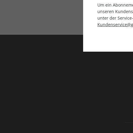
Um ein Abonnemen
unseren Kundenser
Direkt vom Ver
unter der Servi
Kundenservice@g