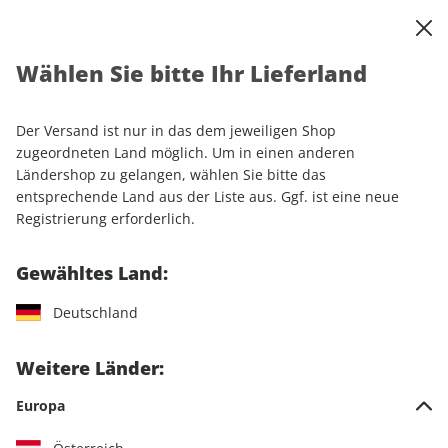
0
Warenkorb
Shop durchsuchen
MENÜ
Wählen Sie bitte Ihr Lieferland
Startseite
Einzelhefte
Einzelausgaben
GEO WISSEN GESUNDHEIT 17/2021
Der Versand ist nur in das dem jeweiligen Shop
zugeordneten Land möglich. Um in einen anderen
LESEPROBE
Ländershop zu gelangen, wählen Sie bitte das
entsprechende Land aus der Liste aus. Ggf. ist eine neue
Registrierung erforderlich.
Gewähltes Land:
Deutschland
Weitere Länder:
Europa