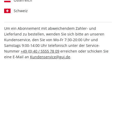
Österreich
Schweiz
Um ein Abonnement mit abweichendem Zahler- und
GEO WISSEN GESUNDHEIT
Lieferland zu bestellen, wenden Sie sich bitte an unseren
Kundenservice, den Sie von Mo-Fr 7:30-20:00 Uhr und
17/2021
Samstags 9:00-14:00 Uhr telefonisch unter der Service-
Nummer
+49 (0) 40 / 5555 78 09
erreichen oder schicken Sie
eine E-Mail an
Kundenservice@guj.de
.
Verfügbar - Nur solange der Vorrat reicht
Anzahl
12,50 €
inkl. MwSt., zzgl.
Versand
In den Warenkorb