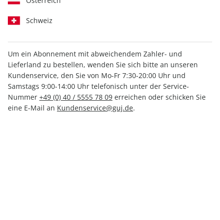
Österreich
Schweiz
Um ein Abonnement mit abweichendem Zahler- und
GEO WISSEN 75/2022
Lieferland zu bestellen, wenden Sie sich bitte an unseren
Kundenservice, den Sie von Mo-Fr 7:30-20:00 Uhr und
Samstags 9:00-14:00 Uhr telefonisch unter der Service-
Verfügbar - Nur solange der Vorrat reicht
Nummer
+49 (0) 40 / 5555 78 09
erreichen oder schicken Sie
eine E-Mail an
Kundenservice@guj.de
.
Anzahl
11,00 €
inkl. MwSt., zzgl.
Versand
In den Warenkorb