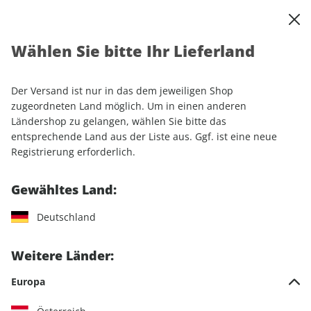
0
Warenkorb
Shop durchsuchen
MENÜ
Wählen Sie bitte Ihr Lieferland
Startseite
Einzelhefte
Einzelausgaben
GEO WISSEN 75/2022
Der Versand ist nur in das dem jeweiligen Shop
LESEPROBE
zugeordneten Land möglich. Um in einen anderen
Ländershop zu gelangen, wählen Sie bitte das
entsprechende Land aus der Liste aus. Ggf. ist eine neue
Registrierung erforderlich.
Gewähltes Land:
Deutschland
Weitere Länder:
Europa