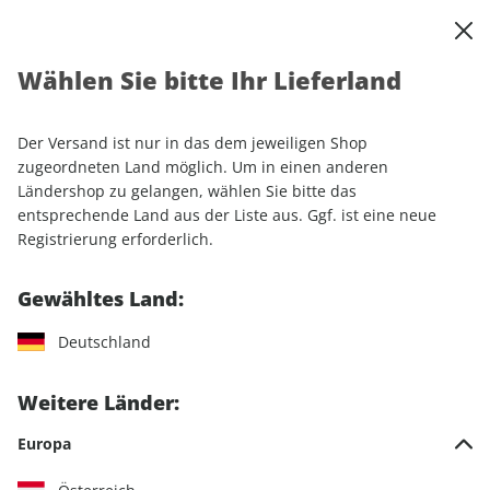
0
Warenkorb
Shop durchsuchen
MENÜ
Wählen Sie bitte Ihr Lieferland
Startseite
Einzelhefte
Einzelausgaben
GEO WISSEN 60/2017
Der Versand ist nur in das dem jeweiligen Shop
LESEPROBE
zugeordneten Land möglich. Um in einen anderen
Ländershop zu gelangen, wählen Sie bitte das
entsprechende Land aus der Liste aus. Ggf. ist eine neue
Registrierung erforderlich.
Gewähltes Land:
Deutschland
Weitere Länder:
Europa