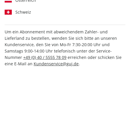
Österreich
Schweiz
Um ein Abonnement mit abweichendem Zahler- und
GEO WISSEN 60/2017
Lieferland zu bestellen, wenden Sie sich bitte an unseren
Kundenservice, den Sie von Mo-Fr 7:30-20:00 Uhr und
Samstags 9:00-14:00 Uhr telefonisch unter der Service-
Verfügbar - Nur solange der Vorrat reicht
Nummer
+49 (0) 40 / 5555 78 09
erreichen oder schicken Sie
eine E-Mail an
Kundenservice@guj.de
.
Anzahl
11,00 €
inkl. MwSt., zzgl.
Versand
In den Warenkorb