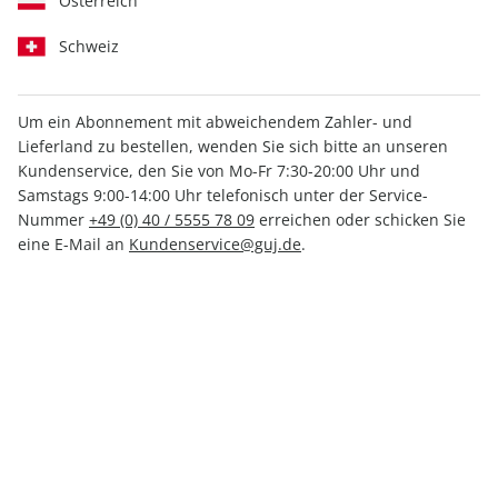
Österreich
Schweiz
Um ein Abonnement mit abweichendem Zahler- und
Lieferland zu bestellen, wenden Sie sich bitte an unseren
GEO WISSEN 52/2013
Kundenservice, den Sie von Mo-Fr 7:30-20:00 Uhr und
Samstags 9:00-14:00 Uhr telefonisch unter der Service-
Nummer
+49 (0) 40 / 5555 78 09
erreichen oder schicken Sie
Verfügbar - Nur solange der Vorrat reicht
eine E-Mail an
Kundenservice@guj.de
.
Anzahl
11,00 €
inkl. MwSt., zzgl.
Versand
In den Warenkorb