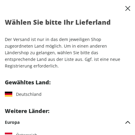
0
Warenkorb
Shop durchsuchen
MENÜ
Wählen Sie bitte Ihr Lieferland
Startseite
Einzelhefte
Einzelausgaben
GEO WISSEN 52/2013
Der Versand ist nur in das dem jeweiligen Shop
LESEPROBE
zugeordneten Land möglich. Um in einen anderen
Ländershop zu gelangen, wählen Sie bitte das
entsprechende Land aus der Liste aus. Ggf. ist eine neue
Registrierung erforderlich.
Gewähltes Land:
Deutschland
Weitere Länder:
Europa