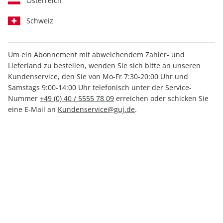
Österreich
Schweiz
Um ein Abonnement mit abweichendem Zahler- und
GEO WISSEN 48/2011
Lieferland zu bestellen, wenden Sie sich bitte an unseren
Kundenservice, den Sie von Mo-Fr 7:30-20:00 Uhr und
Samstags 9:00-14:00 Uhr telefonisch unter der Service-
Verfügbar - Nur solange der Vorrat reicht
Nummer
+49 (0) 40 / 5555 78 09
erreichen oder schicken Sie
eine E-Mail an
Kundenservice@guj.de
.
Anzahl
10,00 €
inkl. MwSt., zzgl.
Versand
In den Warenkorb