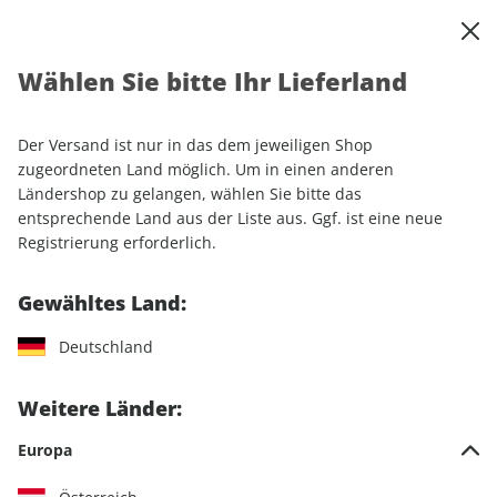
0
Warenkorb
Shop durchsuchen
MENÜ
Wählen Sie bitte Ihr Lieferland
Startseite
Einzelhefte
Einzelausgaben
GEO WISSEN 48/2011
Der Versand ist nur in das dem jeweiligen Shop
LESEPROBE
zugeordneten Land möglich. Um in einen anderen
Ländershop zu gelangen, wählen Sie bitte das
entsprechende Land aus der Liste aus. Ggf. ist eine neue
Registrierung erforderlich.
Gewähltes Land:
Deutschland
Weitere Länder:
Europa