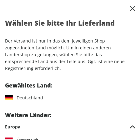
0
Warenkorb
Shop durchsuchen
MENÜ
Wählen Sie bitte Ihr Lieferland
Startseite
Einzelhefte
Einzelausgaben
GEO SAISON ePaper 11/2021
Der Versand ist nur in das dem jeweiligen Shop
zugeordneten Land möglich. Um in einen anderen
LESEPROBE
Ländershop zu gelangen, wählen Sie bitte das
entsprechende Land aus der Liste aus. Ggf. ist eine neue
Registrierung erforderlich.
Gewähltes Land:
Deutschland
Weitere Länder:
Europa