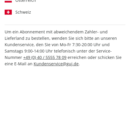
Österreich
Schweiz
Um ein Abonnement mit abweichendem Zahler- und
Lieferland zu bestellen, wenden Sie sich bitte an unseren
GEO SAISON ePaper 11/2021
Kundenservice, den Sie von Mo-Fr 7:30-20:00 Uhr und
Samstags 9:00-14:00 Uhr telefonisch unter der Service-
Direkt verfügbar
Nummer
+49 (0) 40 / 5555 78 09
erreichen oder schicken Sie
eine E-Mail an
Kundenservice@guj.de
.
5,49 €
inkl. MwSt.
Zur Kasse