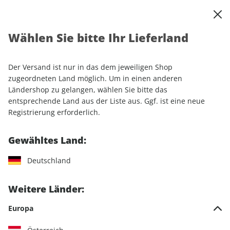
0
Warenkorb
Shop durchsuchen
MENÜ
Wählen Sie bitte Ihr Lieferland
Startseite
Einzelhefte
Einzelausgaben
GEO EPOCHE PANORAMA ePaper 26/2025
Der Versand ist nur in das dem jeweiligen Shop
zugeordneten Land möglich. Um in einen anderen
LESEPROBE
Ländershop zu gelangen, wählen Sie bitte das
entsprechende Land aus der Liste aus. Ggf. ist eine neue
Registrierung erforderlich.
Gewähltes Land:
Deutschland
Weitere Länder:
Europa