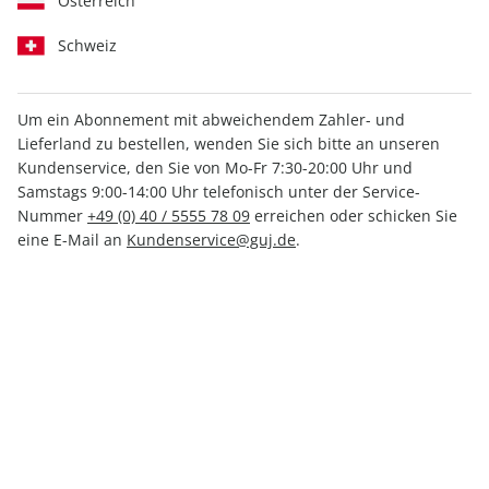
Österreich
Schweiz
Um ein Abonnement mit abweichendem Zahler- und
Lieferland zu bestellen, wenden Sie sich bitte an unseren
GEO EPOCHE PANORAMA
Kundenservice, den Sie von Mo-Fr 7:30-20:00 Uhr und
ePaper 26/2025
Samstags 9:00-14:00 Uhr telefonisch unter der Service-
Nummer
+49 (0) 40 / 5555 78 09
erreichen oder schicken Sie
eine E-Mail an
Kundenservice@guj.de
.
Direkt verfügbar
9,99 €
inkl. MwSt.
Zur Kasse