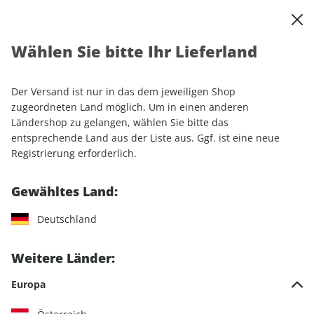
0
Warenkorb
Shop durchsuchen
MENÜ
Wählen Sie bitte Ihr Lieferland
Startseite
Einzelhefte
Einzelausgaben
GEO EPOCHE KOLLEKTION 04/2016
Der Versand ist nur in das dem jeweiligen Shop
zugeordneten Land möglich. Um in einen anderen
LESEPROBE
Ländershop zu gelangen, wählen Sie bitte das
entsprechende Land aus der Liste aus. Ggf. ist eine neue
Registrierung erforderlich.
Gewähltes Land:
Deutschland
Weitere Länder:
Europa