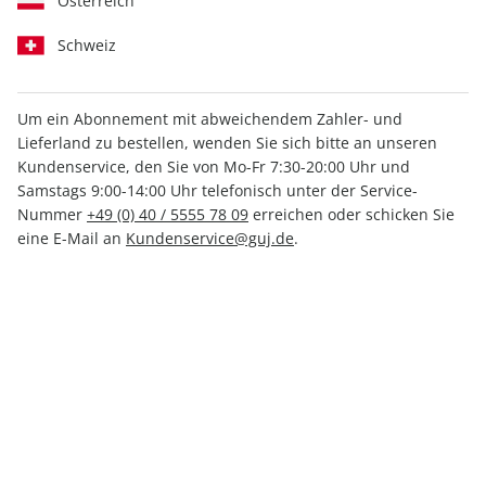
Österreich
Schweiz
Um ein Abonnement mit abweichendem Zahler- und
Lieferland zu bestellen, wenden Sie sich bitte an unseren
GEO EPOCHE KOLLEKTION
Kundenservice, den Sie von Mo-Fr 7:30-20:00 Uhr und
Samstags 9:00-14:00 Uhr telefonisch unter der Service-
04/2016
Nummer
+49 (0) 40 / 5555 78 09
erreichen oder schicken Sie
eine E-Mail an
Kundenservice@guj.de
.
Verfügbar - Nur solange der Vorrat reicht
Anzahl
13,50 €
inkl. MwSt., zzgl.
Versand