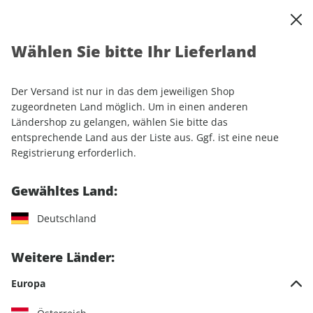
0
Warenkorb
Shop durchsuchen
MENÜ
Wählen Sie bitte Ihr Lieferland
Startseite
Einzelhefte
Einzelausgaben
GEO EPOCHE 127/2024
Der Versand ist nur in das dem jeweiligen Shop
zugeordneten Land möglich. Um in einen anderen
LESEPROBE
Ländershop zu gelangen, wählen Sie bitte das
entsprechende Land aus der Liste aus. Ggf. ist eine neue
Registrierung erforderlich.
Gewähltes Land:
Deutschland
Weitere Länder:
Europa