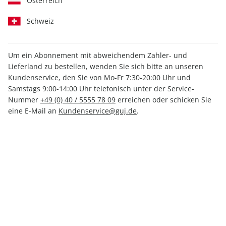
Österreich
Schweiz
Um ein Abonnement mit abweichendem Zahler- und
GEO ePaper 11/2020
Lieferland zu bestellen, wenden Sie sich bitte an unseren
Kundenservice, den Sie von Mo-Fr 7:30-20:00 Uhr und
Samstags 9:00-14:00 Uhr telefonisch unter der Service-
Direkt verfügbar
Nummer
+49 (0) 40 / 5555 78 09
erreichen oder schicken Sie
eine E-Mail an
Kundenservice@guj.de
.
6,99 €
inkl. MwSt.
Zur Kasse