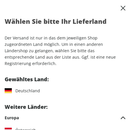
0
Warenkorb
Shop durchsuchen
MENÜ
Wählen Sie bitte Ihr Lieferland
Startseite
Einzelhefte
Einzelausgaben
GEO ePaper 11/2020
Der Versand ist nur in das dem jeweiligen Shop
LESEPROBE
zugeordneten Land möglich. Um in einen anderen
Ländershop zu gelangen, wählen Sie bitte das
entsprechende Land aus der Liste aus. Ggf. ist eine neue
Registrierung erforderlich.
Gewähltes Land:
Deutschland
Weitere Länder:
Europa