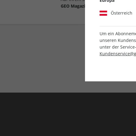
Europa
GEO Magazin-App
(iOS, Android).
Österreich
Um ein Abonnemen
unseren Kundenser
unter der Servi
Kundenservice@g
Direkt vom Ver