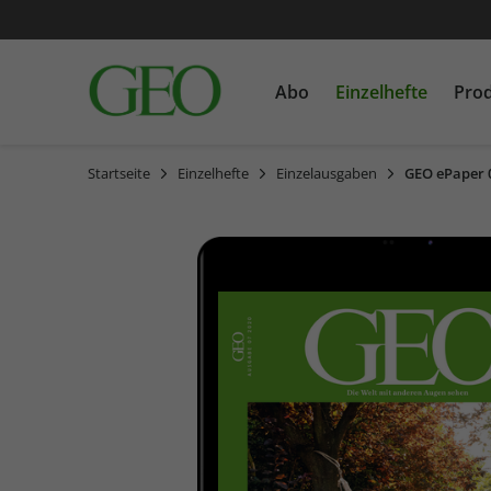
Abo
Einzelhefte
Pro
Startseite
Einzelhefte
Einzelausgaben
GEO ePaper 
GEO
Einzelausgaben
Bücher
GEO EPOCHE
Sonderausgaben
CDs
GEOLINO MINI
MEIN ERSTES GEOLINO