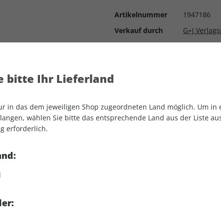
Artikelnummer
1947186
Verkauf durch
G+J Verlag
einen kroisenfesten Ort
 bitte Ihr Lieferland
en
nur in das dem jeweiligen Shop zugeordneten Land möglich. Um in
angen, wählen Sie bitte das entsprechende Land aus der Liste aus.
g erforderlich.
erfülltes Leben?
and:
Einzelheft:
d
ops können Sie das ePaper
er:
runterladen.
ben Sie Zugriff über die