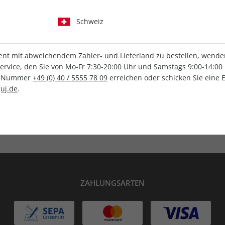
Schweiz
t mit abweichendem Zahler- und Lieferland zu bestellen, wenden 
vice, den Sie von Mo-Fr 7:30-20:00 Uhr und Samstags 9:00-14:00 
IHRE ABO-VORTEILE
ce-Nummer
+49 (0) 40 / 5555 78 09
erreichen oder schicken Sie eine 
uj.de
.
lag
Tolle Prämien
G
ZAHLUNGSARTEN