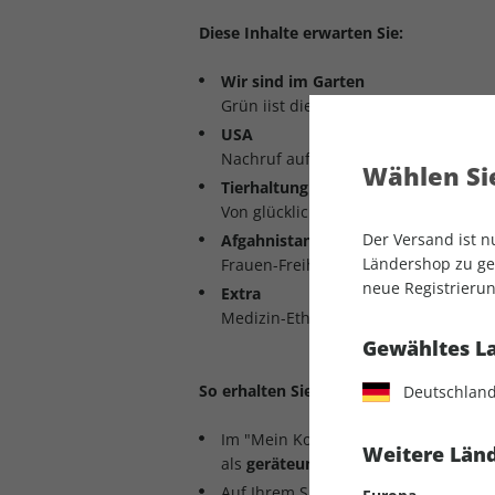
Diese Inhalte erwarten Sie:
Wir sind im Garten
Grün iist die Zuversicht Loblied auf 
USA
Nachruf auf das Ölzeitalter
Wählen Sie
Tierhaltung
Von glücklichen und armen Schwein
Der Versand ist 
Afgahnistan
Ländershop zu gel
Frauen-Freiheit hinter Gittern
neue Registrierun
Extra
Medizin-Ethik: Wie lange dauert ein 
Gewähltes L
So erhalten Sie Zugriff auf das digitale 
Deutschlan
Im "Mein Konto"-Bereich des GEO-Sh
Weitere Länd
als
geräteunabhängige PDF-Datei
he
Auf Ihrem Smartphone oder Tablet ha