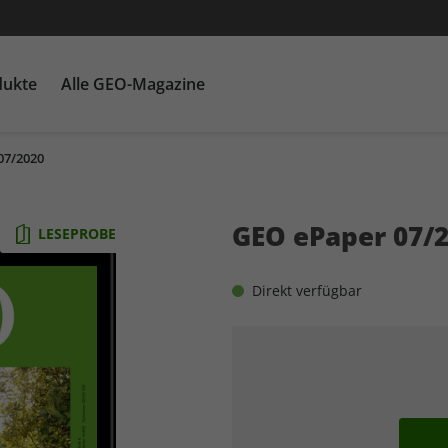
dukte
Alle GEO-Magazine
07/2020
GEO EPOCHE mit DVD
Themenpakete
Für Kinder
GEO EPOCHE plus
Heftschuber
G
Ka
GEO ePaper 07/
LESEPROBE
Direkt verfügbar