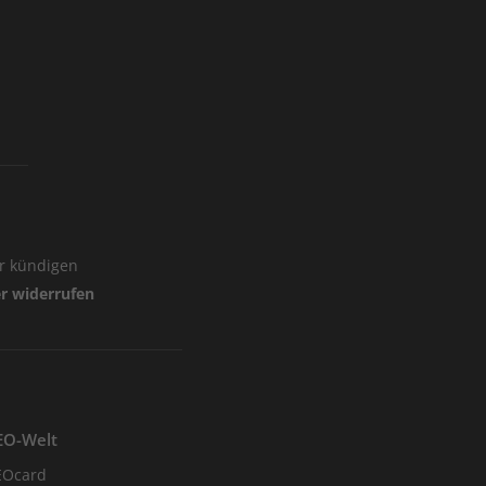
er kündigen
er widerrufen
EO-Welt
EOcard