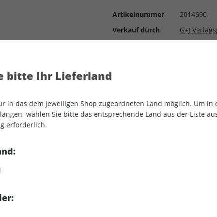
Artikelnummer
2014690
Verkauf durch
G+J Verlag
 bitte Ihr Lieferland
nur in das dem jeweiligen Shop zugeordneten Land möglich. Um in
angen, wählen Sie bitte das entsprechende Land aus der Liste aus.
g erforderlich.
Zukunft als Weltmacht
and:
Einzelheft:
d
ops können Sie das ePaper
er:
runterladen.
ben Sie Zugriff über die