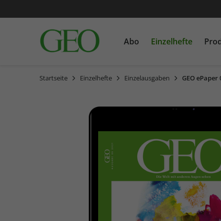
Abo
Einzelhefte
Pro
Startseite
Einzelhefte
Einzelausgaben
GEO ePaper 
GEO
Einzelausgaben
Bücher
GEO EPOCHE
Sonderausgaben
CDs
GEOLINO MINI
MEIN ERSTES GEOLINO