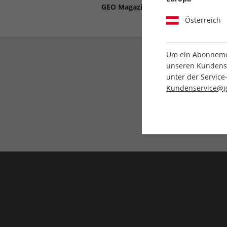
GEO Magazin-App
(iOS, Android).
Österreich
Um ein Abonnemen
unseren Kundenser
unter der Servi
Kundenservice@g
Direkt vom Ver