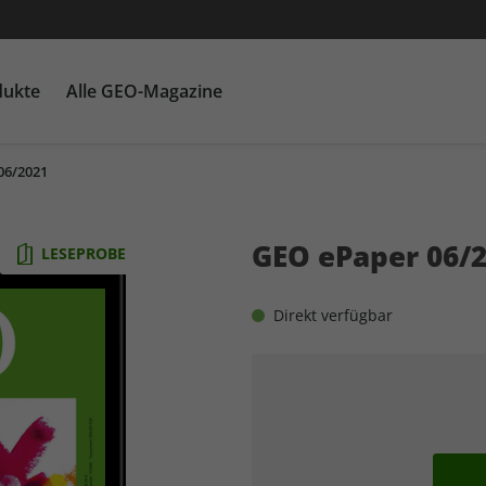
dukte
Alle GEO-Magazine
06/2021
GEO EPOCHE mit DVD
Themenpakete
Für Kinder
GEO EPOCHE plus
Heftschuber
G
Ka
GEO ePaper 06/
LESEPROBE
Direkt verfügbar