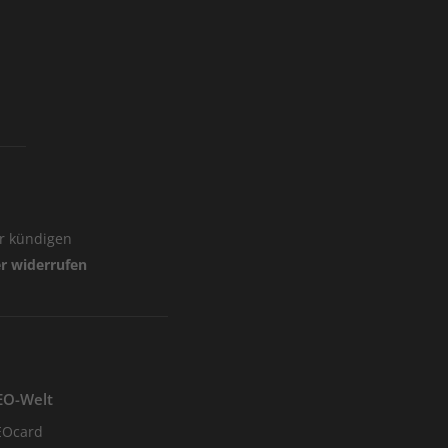
er kündigen
er widerrufen
EO-Welt
EOcard