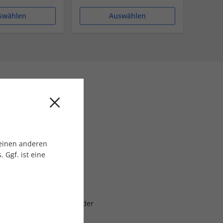
swählen
Auswählen
urkunde als PDF
 einen anderen
 Ggf. ist eine
ch
gaben
at, erstmals zum Ablauf der
laufzeit