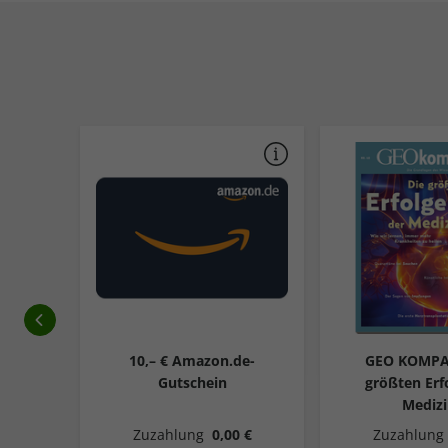
Ah mit
10,– € Amazon.de-
GEO KOMPA
Gutschein
größten Erf
Medizi
 €
Zuzahlung
0,00 €
Zuzahlung