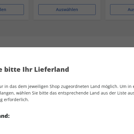
len
Auswählen
Au
GEO-Geschenkabo
 bitte Ihr Lieferland
orteilspreis
Gratis Versand
Geschenk
nur in das dem jeweiligen Shop zugeordneten Land möglich. Um in
angen, wählen Sie bitte das entsprechende Land aus der Liste aus.
Magazin im Vorteilsabo
Erscheinungsweise
monatli
g erforderlich.
spektive. Als Dankeschön
Mindestlaufzeit
13 Aus
an Ihre Rechnungsadresse
Heftpreis im Abo
11,50 €
and:
Kündigungsfrist
Ein Mon
nach Erhalt zusätzlich als
Mindest