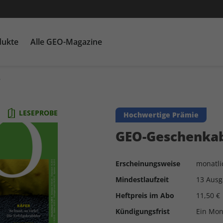
dukte
Alle GEO-Magazine
o
GEO EPOCHE mit DVD
Themenpakete
Für Kinder
GEO EPOCHE plus
Heftschuber
G
Ka
LESEPROBE
Hochwertige Prämie
GEO-Geschenka
Erscheinungsweise
monatli
Mindestlaufzeit
13 Aus
Heftpreis im Abo
11,50 €
Kündigungsfrist
Ein Mon