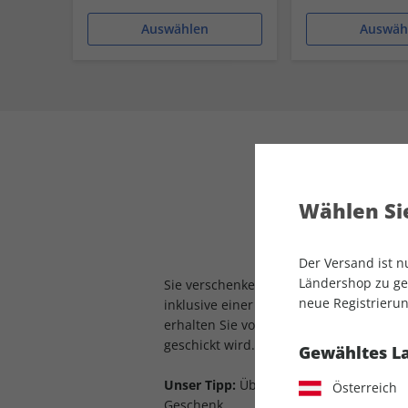
Auswählen
Auswäh
Wählen Sie
Mit Abo-V
Der Versand ist 
Ländershop zu gel
Sie verschenken ein Jahr GEO als Print-
neue Registrierun
inklusive einer Sonderausgabe GEO Per
erhalten Sie von uns eine Prämie, die 
geschickt wird.
Gewähltes L
Unser Tipp:
Überreichen Sie die Prämie 
Österreich
Geschenk.