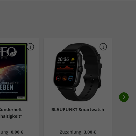
Sonderheft
BLAUPUNKT Smartwatch
10
haltigkeit“
G
lung
0,00 €
Zuzahlung
3,00 €
Z