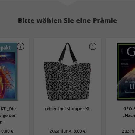
Bitte wählen Sie eine Prämie
KT „Die
reisenthel shopper XL
GEO-
olge der
„Nach
n“
0,00 €
Zuzahlung
8,00 €
Zuzah