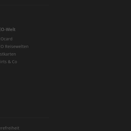
EO-Welt
EOcard
O Reisewelten
stkarten
irts & Co
erefreiheit