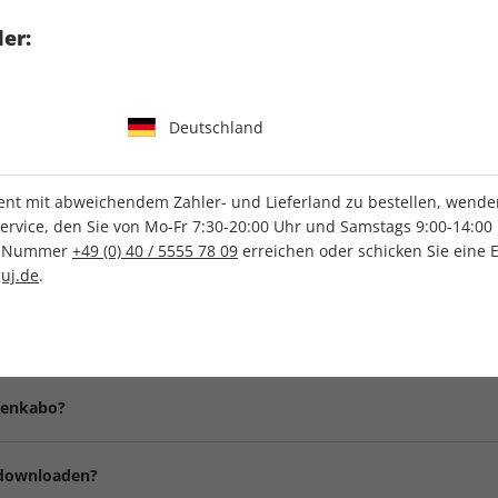
Artikelnummer
194736
er:
en wir zudem eine
GEO-
Verkauf durch
G+J Ver
er Prämie ist
Deutschland
t mit abweichendem Zahler- und Lieferland zu bestellen, wenden 
vice, den Sie von Mo-Fr 7:30-20:00 Uhr und Samstags 9:00-14:00 
ce-Nummer
+49 (0) 40 / 5555 78 09
erreichen oder schicken Sie eine 
Häufig gestellte Fragen
uj.de
.
?
n, mit welcher Ausgabe Ihr Abonnement starten soll. Nach Eingang 
henkabo?
taillierte Auftragsbestätigung mit Angabe des ersten Liefertermin
g.
t, wird Ihnen diese postalisch zugestellt. Natürlich können Sie d
 downloaden?