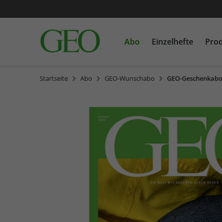
Abo
Einzelhefte
Pro
Startseite
Abo
GEO-Wunschabo
GEO-Geschenkab
GEO
Einzelausgaben
Bücher
GEO EPOCHE
Sonderausgaben
CDs
GEOLINO MINI
MEIN ERSTES GEOLINO