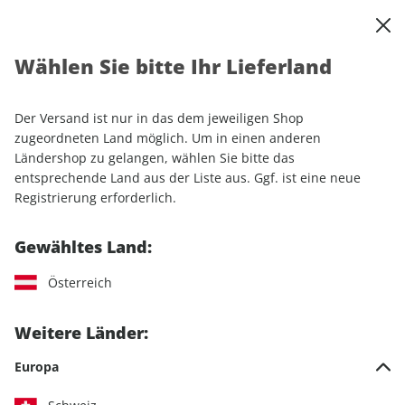
0
Warenkorb
Shop durchsuchen
MENÜ
Wählen Sie bitte Ihr Lieferland
Startseite
Abo
GEO
Der Versand ist nur in das dem jeweiligen Shop
zugeordneten Land möglich. Um in einen anderen
Ländershop zu gelangen, wählen Sie bitte das
entsprechende Land aus der Liste aus. Ggf. ist eine neue
Jetzt Ihr GEO-Wunschabo
Registrierung erforderlich.
auswählen
Gewähltes Land:
Angebotskategorie
Österreich
Für mich
Weitere Länder:
Zum Verschenken
Europa
Abo empfehlen