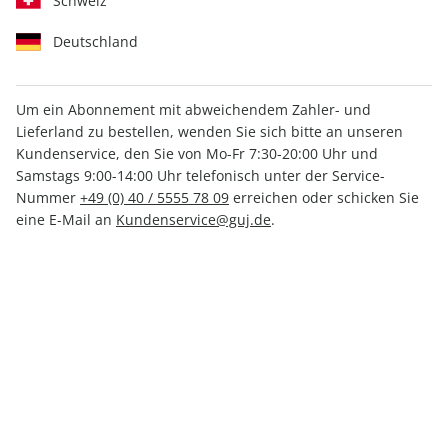
Schweiz
Deutschland
Für Studierende
Um ein Abonnement mit abweichendem Zahler- und
IDEAL ZUM KENNENLERNEN
Lieferland zu bestellen, wenden Sie sich bitte an unseren
Kundenservice, den Sie von Mo-Fr 7:30-20:00 Uhr und
Samstags 9:00-14:00 Uhr telefonisch unter der Service-
PRINT
Nummer
+49 (0) 40 / 5555 78 09
erreichen oder schicken Sie
eine E-Mail an
Kundenservice@guj.de
.
GEO-Probeabo
Kennenlern-Rabatt
Mindestlaufzeit: 3 Monate mit 3 Ausgaben,
inkl. GEOcard
Inkl. kleiner Prämie
Mit Kennenlern-Rabatt: 24,40 € statt 36,60 €