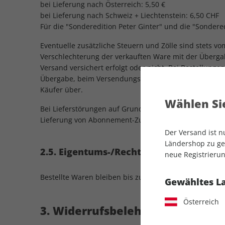
bei Lieferung nach Österreich: 5,50 €
bei Lieferung nach Schweiz + Liechtenstein: 6,50 CHF
Für die "Sonderedition Peter Ginter" und die "Sonder
Eventuelle zusätzliche Steuern und Zölle sind stets v
Verschlechterung der verkauften Ware mit der Überga
Versand versichert erfolgt oder nicht. Bei Bestellung
Übergabe, beim Versendungskauf mit der Auslieferung
Käufer über.
Wählen Sie
Bei Lieferstörungen auf Grund höherer Gewalt (auch St
Lieferung von Abonnement-Zugaben und -Prämienartikeln
Der Versand ist 
Ländershop zu gel
2.5. Eigentums-/Rechtevorbehalt
neue Registrierun
Bestellte Waren bleiben bis zur vollständigen Bezahl
Gewähltes L
Österreich
3. Widerrufsbelehrung