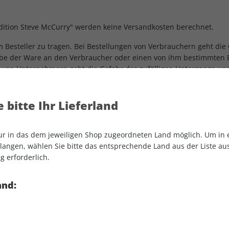
edition Steve McCurry" werden keine Versandkosten berechnet.
om Besteller zu tragen. Bei Bestellungen von Verbrauchern geht die
be der Ware an den Verbraucher oder einen von ihm bestimmten E
en von Unternehmern geht die Gefahr des zufälligen Untergangs un
 der Ware an den Spediteur oder der sonst zur Ausführung der V
 bitte Ihr Lieferland
reiks und Aussperrungen) ruhen die Leistungspflichten von Bestelle
 erfolgt, solange der Vorrat reicht. Der Verkäufer behält sich ins
nur in das dem jeweiligen Shop zugeordneten Land möglich. Um in
angen, wählen Sie bitte das entsprechende Land aus der Liste aus.
g erforderlich.
ung der vereinbarten Vergütung im Eigentum des Verkäufers.
and: