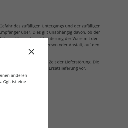
 Gefahr des zufälligen Untergangs und der zufälligen
mpfänger über. Dies gilt unabhängig davon, ob der
d der zufälligen Verschlechterung der Ware mit der
ersendung bestimmten Person oder Anstalt, auf den
r und Verkäufer für die Zeit der Lieferstörung. Die
oweit eine gleichwertige Ersatzlieferung vor.
 einen anderen
 Ggf. ist eine