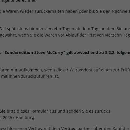
ntgelte berechnet.
 die Waren wieder zurückerhalten haben oder bis Sie den Nachwei
Fall spätestens binnen vierzehn Tagen ab dem Tag, an dem Sie uns
 gewahrt, wenn Sie die Waren vor Ablauf der Frist von vierzehn Ta
die "Sonderedition Steve McCurry" gilt abweichend zu 3.2.2. folg
Waren nur aufkommen, wenn dieser Wertverlust auf einen zur Prüf
mit Ihnen zurückzuführen ist.
Sie bitte dieses Formular aus und senden Sie es zurück.)
7, 20457 Hamburg
abgeschlossenen Vertrag mit dem Vertragspartner über den Kauf de