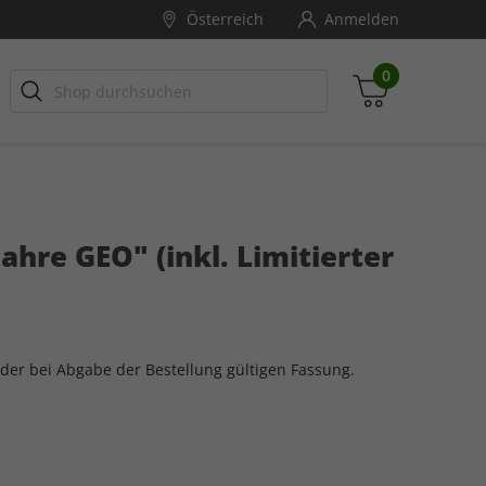
Österreich
Anmelden
0
EOLINO
lender
GEOLINO EXTRA
Jubiläumsedition
Fotografie
hre GEO" (inkl. Limitierter
Zwischensumme
inkl. MwSt., ggf. zzgl. Versandkosten
Zum Warenkorb
der bei Abgabe der Bestellung gültigen Fassung.