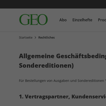
Abo
Einzelhefte
Pro
Startseite
Rechtliches
GEO
Einzelausgaben
Bücher
GEO EPOCHE
Sonderausgaben
CDs
GEOLINO MINI
MEIN ERSTES GEOLINO
Allgemeine Geschäftsbedingu
Sondereditionen)
Für Bestellungen von Ausgaben und Sondereditionen "G
1. Vertragspartner, Kundenservi