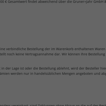
.000 € Gesamtwert findet abweichend über die Gruner+Jahr GmbH &
eine verbindliche Bestellung der im Warenkorb enthaltenen Waren 
ellt noch keine Vertragsannahme dar. Wir können Ihre Bestellung 
t in der Lage ist oder die Bestellung ablehnt, wird der Besteller h
rämien werden nur in handelsüblichen Mengen angeboten und abgeg
ht anders vereinbart, sind Zahlungen ohne Abzug an die auf der Bes