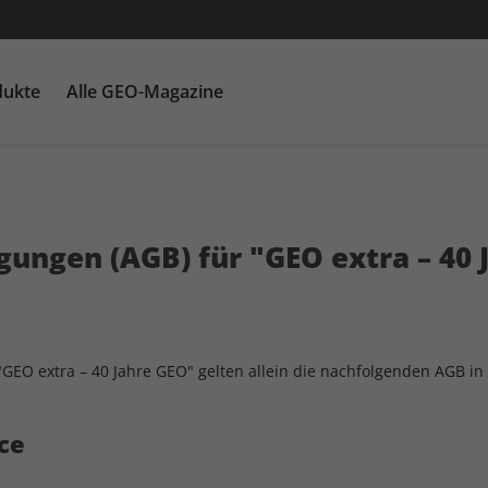
dukte
Alle GEO-Magazine
GEO EPOCHE mit DVD
Themenpakete
Für Kinder
GEO EPOCHE plus
Heftschuber
G
Ka
ngen (AGB) für "GEO extra – 40 Ja
EO extra – 40 Jahre GEO" gelten allein die nachfolgenden AGB in 
ce