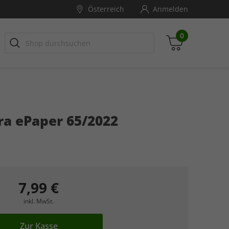
Österreich
Anmelden
0
EOLINO
lender
GEOLINO EXTRA
Jubiläumsedition
Fotografie
ra ePaper 65/2022
Zwischensumme
inkl. MwSt., ggf. zzgl. Versandkosten
Zum Warenkorb
7,99 €
inkl. MwSt.
Zur Kasse