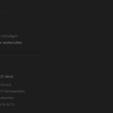
er kündigen
er widerrufen
EO-Welt
EOcard
O Reisewelten
stkarten
irts & Co