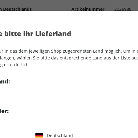
n Deutschlands
Artikelnummer
2026988
Verkauf durch
G+J Verlag
 bitte Ihr Lieferland
hlen ihre Lieblingstouren
it, in den grünen Bereich
nur in das dem jeweiligen Shop zugeordneten Land möglich. Um in
angen, wählen Sie bitte das entsprechende Land aus der Liste aus.
oss in neuem Licht
g erforderlich.
s, Hotels, Mikroabenteuer
and:
Einzelheft:
ops können Sie das ePaper
er:
runterladen.
Deutschland