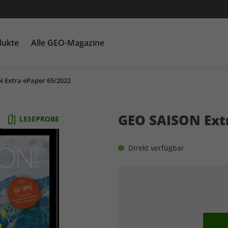
dukte
Alle GEO-Magazine
 Extra ePaper 65/2022
GEO EPOCHE mit DVD
Themenpakete
Für Kinder
GEO EPOCHE plus
Heftschuber
G
Ka
GEO SAISON Ext
LESEPROBE
Direkt verfügbar