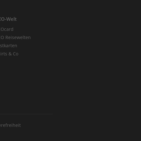
EO-Welt
EOcard
O Reisewelten
stkarten
irts & Co
erefreiheit