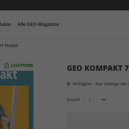
dukte
Alle GEO-Magazine
T 75/2023
GEO EPOCHE mit DVD
Themenpakete
Für Kinder
GEO EPOCHE plus
Heftschuber
G
Ka
LESEPROBE
GEO KOMPAKT 7
Verfügbar - Nur solange der V
Anzahl