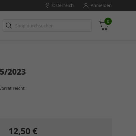
Österreich
Anmelden
0
EOLINO
lender
GEOLINO EXTRA
Jubiläumsedition
Fotografie
5/2023
Zwischensumme
inkl. MwSt., ggf. zzgl. Versandkosten
orrat reicht
Zum Warenkorb
12,50 €