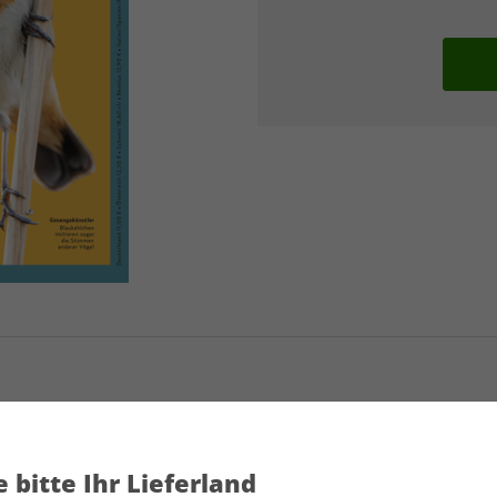
GEO KOMPAKT 75/2023
Artikelnummer
2115909
 bitte Ihr Lieferland