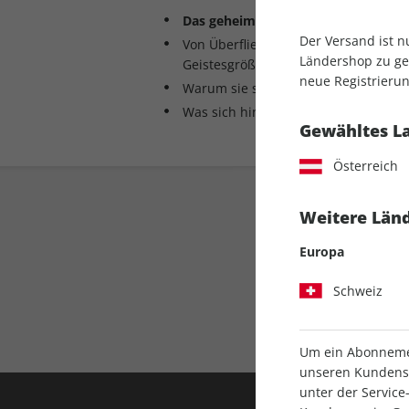
Das geheime Leben der Vögel
Der Versand ist 
Von Überfliegern und Baumeistern,
Ländershop zu gel
Geistesgrößen
neue Registrierun
Warum sie so wichtig für unser Lebe
Was sich hinter ihren Melodien verbi
Gewähltes L
Österreich
Weitere Länd
Europa
Schweiz
Direkt vom Ver
Um ein Abonnemen
unseren Kundenser
unter der Servi