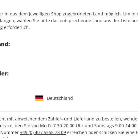
Verkauf durch
G+J Verlag
nur in das dem jeweiligen Shop zugeordneten Land möglich. Um in
 von Komponisten und
angen, wählen Sie bitte das entsprechende Land aus der Liste aus.
g erforderlich.
n sind
rgt
and:
er:
IHRE ABO-VORTEILE
Deutschland
lag
Tolle Prämien
G
t mit abweichendem Zahler- und Lieferland zu bestellen, wenden 
vice, den Sie von Mo-Fr 7:30-20:00 Uhr und Samstags 9:00-14:00 
ce-Nummer
+49 (0) 40 / 5555 78 09
erreichen oder schicken Sie eine 