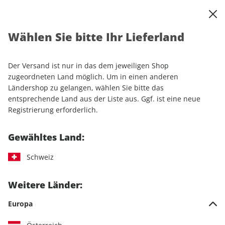
0
Warenkorb
Shop durchsuchen
MENÜ
Wählen Sie bitte Ihr Lieferland
Startseite
Produkte
Kalender
Kalender "Im Licht des Südens" 2027
Der Versand ist nur in das dem jeweiligen Shop
zugeordneten Land möglich. Um in einen anderen
Ländershop zu gelangen, wählen Sie bitte das
entsprechende Land aus der Liste aus. Ggf. ist eine neue
Registrierung erforderlich.
Gewähltes Land:
Schweiz
Weitere Länder:
Europa