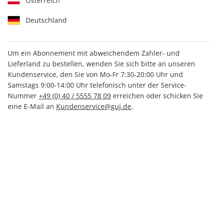
Österreich
Deutschland
Um ein Abonnement mit abweichendem Zahler- und
Lieferland zu bestellen, wenden Sie sich bitte an unseren
Kundenservice, den Sie von Mo-Fr 7:30-20:00 Uhr und
Mit Bildungsrabatt
Samstags 9:00-14:00 Uhr telefonisch unter der Service-
GEO EPOCHE-Studierendenabo
Nummer
+49 (0) 40 / 5555 78 09
erreichen oder schicken Sie
eine E-Mail an
Kundenservice@guj.de
.
Sie lesen 7 Ausgaben GEO EPOCHE inkl. einer Sonderausgabe
GEO EPOCHE
mit Bildungsrabatt
.
Kündigungsfrist
Ein Monat, erstmals zum Ablauf der
Mindestlaufzeit