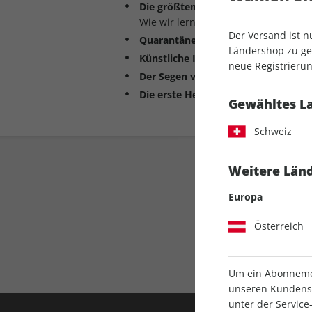
Die größten Erfolge der Medizin
Wie wir lernen, immer mehr Krankhe
Der Versand ist 
Quarantäne bei Seuchen
Ländershop zu gel
Künstliche Intelligenz gegen Krebs
neue Registrierun
Der Segen von Impfungen
Die erste Herztransplantation
Gewähltes L
Schweiz
Weitere Länd
Europa
Österreich
Direkt vom Ver
Um ein Abonnemen
unseren Kundenser
unter der Servi