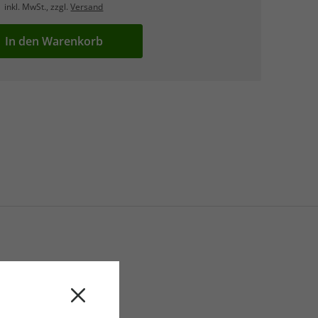
inkl. MwSt., zzgl.
Versand
In den Warenkorb
sgruppe