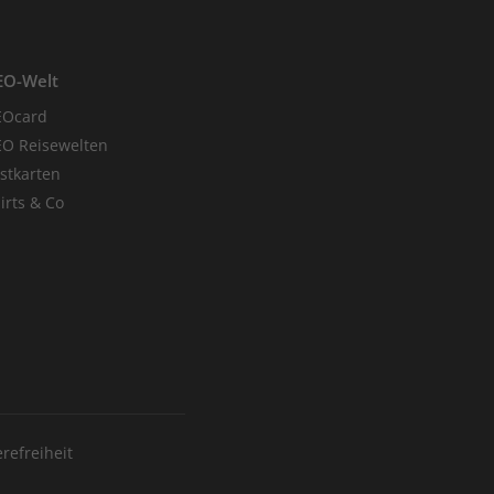
EO-Welt
EOcard
O Reisewelten
stkarten
irts & Co
erefreiheit