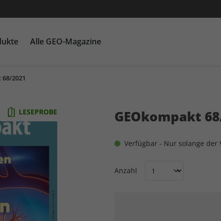
dukte
Alle GEO-Magazine
 68/2021
GEO EPOCHE mit DVD
Themenpakete
Für Kinder
GEO EPOCHE plus
Heftschuber
G
Ka
LESEPROBE
GEOkompakt 68
Verfügbar - Nur solange der V
Anzahl