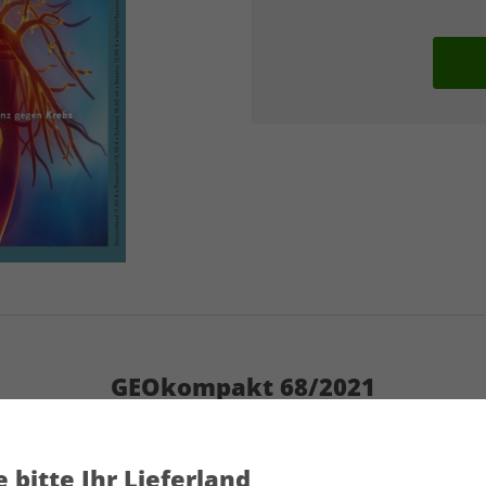
GEOkompakt 68/2021
Artikelnummer
2021691
 bitte Ihr Lieferland
Verkauf durch
G+J Verlag