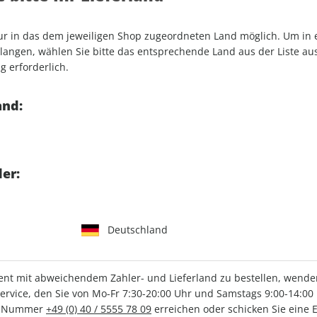
iten zu heilen
nur in das dem jeweiligen Shop zugeordneten Land möglich. Um in
angen, wählen Sie bitte das entsprechende Land aus der Liste aus.
g erforderlich.
and:
er:
IHRE ABO-VORTEILE
Deutschland
lag
Tolle Prämien
G
t mit abweichendem Zahler- und Lieferland zu bestellen, wenden 
vice, den Sie von Mo-Fr 7:30-20:00 Uhr und Samstags 9:00-14:00 
ce-Nummer
+49 (0) 40 / 5555 78 09
erreichen oder schicken Sie eine 