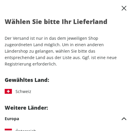
0
Warenkorb
Shop durchsuchen
MENÜ
Wählen Sie bitte Ihr Lieferland
Startseite
Einzelhefte
Einzelausgaben
GEOkompakt 58/2019
Der Versand ist nur in das dem jeweiligen Shop
zugeordneten Land möglich. Um in einen anderen
LESEPROBE
Ländershop zu gelangen, wählen Sie bitte das
entsprechende Land aus der Liste aus. Ggf. ist eine neue
Registrierung erforderlich.
Gewähltes Land:
Schweiz
Weitere Länder:
Europa