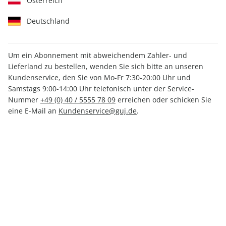
Österreich
Deutschland
Um ein Abonnement mit abweichendem Zahler- und
Lieferland zu bestellen, wenden Sie sich bitte an unseren
GEOkompakt 58/2019
Kundenservice, den Sie von Mo-Fr 7:30-20:00 Uhr und
Samstags 9:00-14:00 Uhr telefonisch unter der Service-
Nummer
+49 (0) 40 / 5555 78 09
erreichen oder schicken Sie
Verfügbar - Nur solange der Vorrat reicht
eine E-Mail an
Kundenservice@guj.de
.
Anzahl
CHF 18.60
inkl. MwSt., zzgl.
Versand
In den Warenkorb