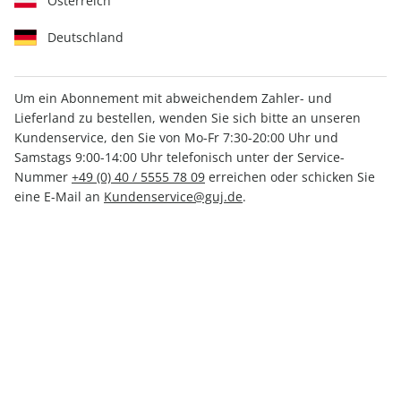
Österreich
Deutschland
Um ein Abonnement mit abweichendem Zahler- und
GEO 09/2025
Lieferland zu bestellen, wenden Sie sich bitte an unseren
Kundenservice, den Sie von Mo-Fr 7:30-20:00 Uhr und
Samstags 9:00-14:00 Uhr telefonisch unter der Service-
Verfügbar - Nur solange der Vorrat reicht
Nummer
+49 (0) 40 / 5555 78 09
erreichen oder schicken Sie
eine E-Mail an
Kundenservice@guj.de
.
Anzahl
CHF 17.50
inkl. MwSt., zzgl.
Versand
In den Warenkorb