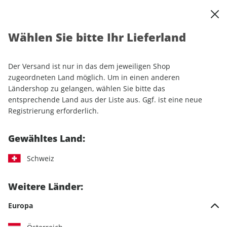
0
Warenkorb
Shop durchsuchen
MENÜ
Wählen Sie bitte Ihr Lieferland
Startseite
Einzelhefte
Einzelausgaben
GEO 09/2025
Der Versand ist nur in das dem jeweiligen Shop
LESEPROBE
zugeordneten Land möglich. Um in einen anderen
Ländershop zu gelangen, wählen Sie bitte das
entsprechende Land aus der Liste aus. Ggf. ist eine neue
Registrierung erforderlich.
Gewähltes Land:
Schweiz
Weitere Länder:
Europa