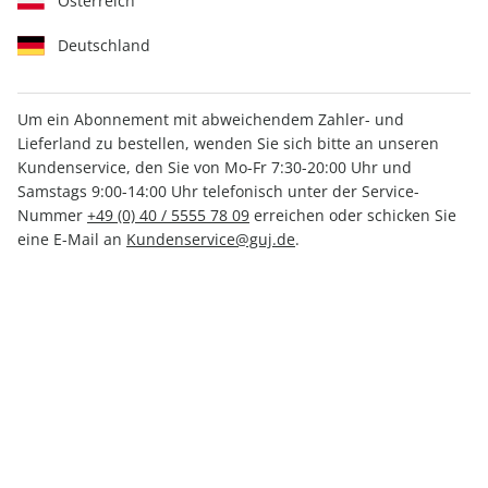
Österreich
Deutschland
Um ein Abonnement mit abweichendem Zahler- und
Lieferland zu bestellen, wenden Sie sich bitte an unseren
Kundenservice, den Sie von Mo-Fr 7:30-20:00 Uhr und
Samstags 9:00-14:00 Uhr telefonisch unter der Service-
Nummer
+49 (0) 40 / 5555 78 09
erreichen oder schicken Sie
Kombi-Rabatt & Prämie
eine E-Mail an
Kundenservice@guj.de
.
GEOLINO- und GEOLINO EXTRA-
Kombi-Abo
Sie erhalten ein Jahr
GEOLINO und GEOLINO EXTRA
im
praktischen Kombi-Abo.
Als Dankeschön erhalten Sie eine Prämie Ihrer Wahl.
Kündigungsfrist
Ein Monat, erstmals zum Ablauf der