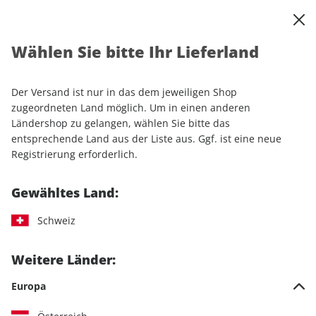
0
Warenkorb
Shop durchsuchen
MENÜ
Wählen Sie bitte Ihr Lieferland
Startseite
Abo
GEOLINO-Wunschabo
GEOLINO- und GEOLINO EXTRA-Kombi-Abo
Der Versand ist nur in das dem jeweiligen Shop
zugeordneten Land möglich. Um in einen anderen
LESEPROBE
Ländershop zu gelangen, wählen Sie bitte das
entsprechende Land aus der Liste aus. Ggf. ist eine neue
Registrierung erforderlich.
Gewähltes Land:
Schweiz
Weitere Länder:
Europa