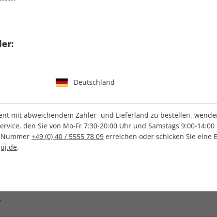
E als Print-Magazin im
Erscheinungsweise
2-monat
 GEO EPOCHE. Als
er:
Mindestlaufzeit
7 Ausg
rämie, die an Ihre
Kündigungsfrist
Ein Mon
Mindest
en wir zudem eine
GEO
Deutschland
Artikelnummer
218537
Verkauf durch
G+J Ver
sandkostenfrei.
t mit abweichendem Zahler- und Lieferland zu bestellen, wenden 
vice, den Sie von Mo-Fr 7:30-20:00 Uhr und Samstags 9:00-14:00 
ce-Nummer
+49 (0) 40 / 5555 78 09
erreichen oder schicken Sie eine 
uj.de
.
Häufig gestellte Fragen
?