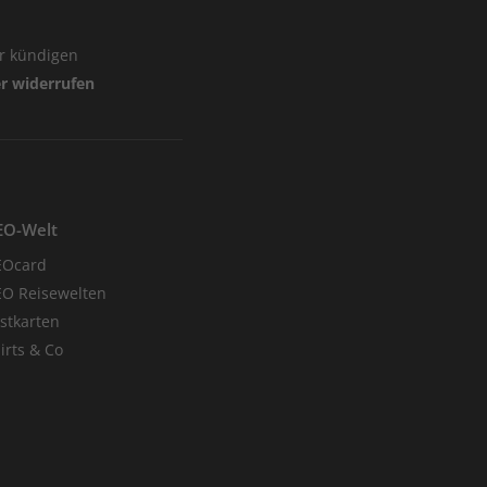
er kündigen
er widerrufen
EO-Welt
EOcard
O Reisewelten
stkarten
irts & Co