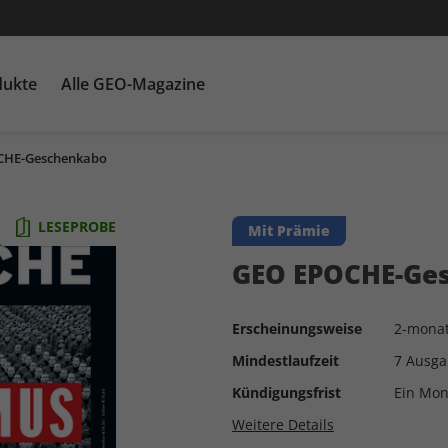
dukte
Alle GEO-Magazine
CHE-Geschenkabo
GEO EPOCHE mit DVD
Themenpakete
Für Kinder
GEO EPOCHE plus
Heftschuber
G
Ka
LESEPROBE
Mit Prämie
GEO EPOCHE-Ge
Erscheinungsweise
2-monat
Mindestlaufzeit
7 Ausg
Kündigungsfrist
Ein Mon
Weitere Details