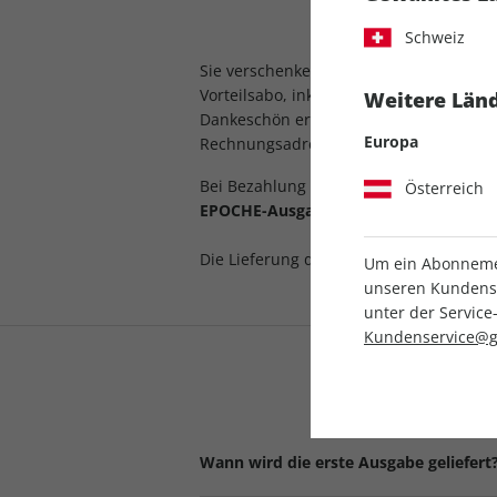
Schweiz
Sie verschenken 7 Ausgaben GEO EPOCH
Vorteilsabo, inkl. einer Sonderausgabe
Weitere Länd
Dankeschön erhalten Sie von uns eine P
Europa
Rechnungsadresse geschickt wird.
Bei Bezahlung per Bankeinzug versend
Österreich
EPOCHE-Ausgabe zusätzlich gratis
.
Die Lieferung der Abo-Ausgaben ist ver
Um ein Abonnemen
unseren Kundenser
unter der Servi
Kundenservice@g
Wann wird die erste Ausgabe geliefert