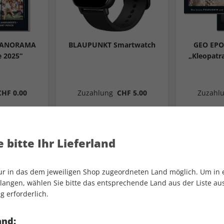
PANORAMA
BLAUPUNKT Smartwatch
GEO EPO
e 2025“
„Kleopatr
CHF 0.00
Zuzahlung
CHF 5.00
Zuzahl
len
Auswählen
Au
 bitte Ihr Lieferland
nur in das dem jeweiligen Shop zugeordneten Land möglich. Um in
angen, wählen Sie bitte das entsprechende Land aus der Liste aus.
GEO EPOCHE-Geschenkabo
g erforderlich.
and:
garantie
Gratis Versand
Geschenkurk