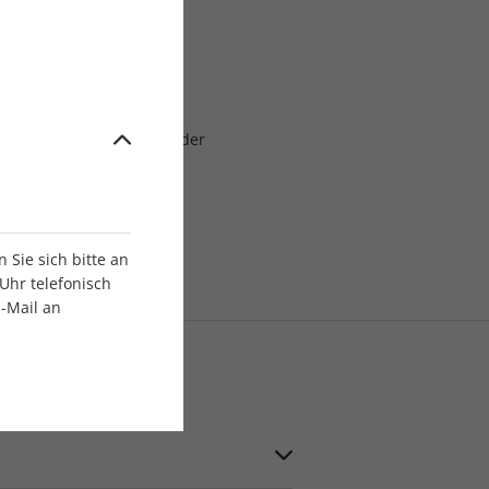
lich
aben
at, erstmals zum Ablauf der
laufzeit
0
lagsgruppe
Sie sich bitte an
Uhr telefonisch
E-Mail an